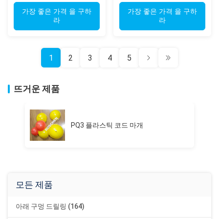
학 토양 샘플링
학 샘플링 시추
가장 좋은 가격 을 구하
가장 좋은 가격 을 구하
라
라
1
2
3
4
5
뜨거운 제품
PQ3 플라스틱 코드 마개
모든 제품
아래 구멍 드릴링 (164)