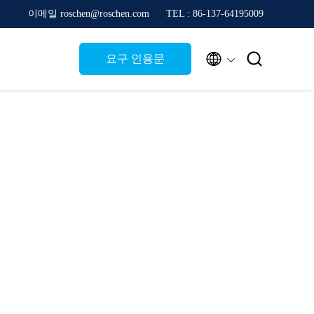
이메일 roschen@roschen.com
TEL : 86-137-64195009


요구 인용문