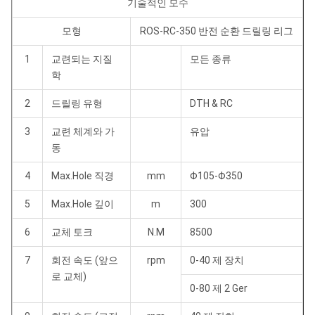
기술적인 모수
모형
ROS-RC-350 반전 순환 드릴링 리그
1
교련되는 지질
모든 종류
학
2
드릴링 유형
DTH & RC
3
교련 체계와 가
유압
동
4
Max.Hole 직경
mm
Φ105-Φ350
5
Max.Hole 깊이
m
300
6
교체 토크
N.M
8500
7
회전 속도 (앞으
rpm
0-40 제 장치
로 교체)
0-80 제 2 Ger