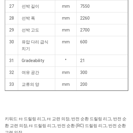
27
선박 길이
mm
7550
28
선박 폭
mm
2260
29
선박 고도
mm
2700
30
유압 다리 급식
mm
600
치기
31
Gradeability
°
21
32
여유 공간
mm
300
33
교류의 양
mm
200
키워드: rc 드릴링 리그, rc 교련 의장, 반전 순환 드릴링 리그, 반전 순
환 교련 의장, rc 드릴링 리그, 반전 순환 (RC) 드릴링 리그, 반전 순환
교련 의장