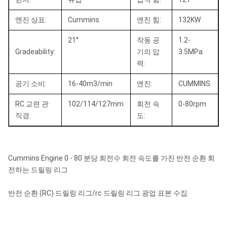
엔진 상표:
Cummins
엔진 힘:
132KW
21°
작동 공
1.2-
Gradeability:
기의 압
3.5MPa
력:
공기 소비:
16-40m3/min
엔진:
CUMMINS
RC 교련 관
102/114/127mm
회전 속
0-80rpm
직경:
도:
Cummins Engine 0 - 80 분당 회전수 회전 속도를 가진 반전 순환 회
전하는 드릴링 리그
반전 순환 (RC) 드릴링 리그/rc 드릴링 리그 광업 표본 수집