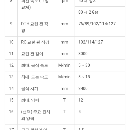
8
회전 속도 (교정
rpm
40 제 장치
교체)
80 제 2 Ger
9
DTH 교련 관 직
mm
76/89/102/114/127
경
10
RC 교련 관 직경
mm
102/114/127
11
교련 관 길이
mm
3000
12
최대. 급식 속도
M/min
5 ~ 30
13
최대. 드는 속도
M/min
5 ~ 18
14
급식 치기
mm
3400
15
최대. 양력
T
12
16
(선택) 주요 윈치
T
4
의 양력