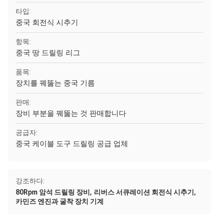
타입:
중국 회전식 시추기
항목:
중국 땅 드릴링 리그
품목:
장치를 꿰뚫는 중국 기름
판매:
장비 부분을 꿰뚫는 것 판매합니다
공급자:
중국 케이블 도구 드릴링 공급 업체
강조하다:
,
,
80Rpm 암석 드릴링 장비
리버스 서큐레이션 회전식 시추기
카민즈 엔진과 굴착 장치 기계