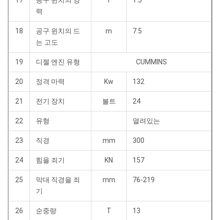
17
공구 윈치의 양
T
1.5
력
18
공구 윈치의 드
m
7.5
는 고도
19
디젤 엔진 유형
CUMMINS
20
정격 마력
Kw
132
21
전기 장치
볼트
24
22
유형
열려있는
23
직경
mm
300
24
힘을 죄기
KN
157
25
막대 직경을 죄
mm
76-219
기
26
순중량
T
13