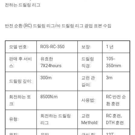
전하는 드릴링 리그
반전 순환 (RC) 드릴링 리그/rc 드릴링 리그 광업 표본 수집
모델 번호:
ROS-RC-350
보장:
1 년
판매 후 서비
유효한
드릴링
105-
스:
7X24hours
직경:
350mm
300m
교련 관
3m
드릴링 깊이:
길이:
회전하는 토
8500N.m
RC 반전 순
사용법:
크:
환 훈련
회전하는 드릴링
교련
RC 훈련,
유형:
리그
Methold:
DTH 훈련
윈치:
유압
급식 힘:
12T