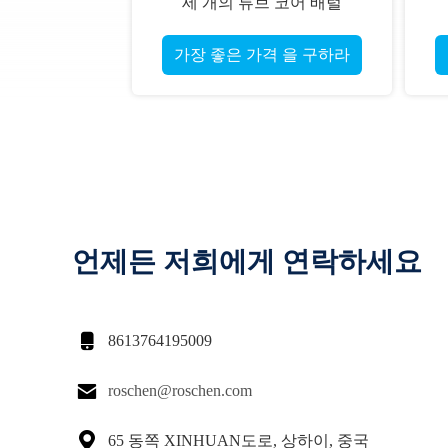
 좋은 가격 을 구하라
가장 좋은 가격 을 구하라
언제든 저희에게 연락하세요

8613764195009

roschen@roschen.com

65 동쪽 XINHUAN도로, 상하이, 중국