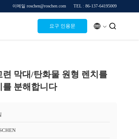
이메일 roschen@roschen.com
TEL : 86-137-64195009


요구 인용문
교련 막대/탄화물 원형 렌치를
치를 분해합니다
일
SCHEN