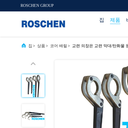
ROSCHEN GROUP
집
제품
집
>
상품
>
코어 배럴
>
교련 의장은 교련 막대/탄화물 