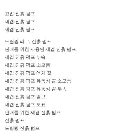
흡입관 dia (mm)
50
고압 진흙 펌프
세겹 진흙 펌프
배출관 dia (mm)
32
세겹 진흙 펌프
드릴 구멍 깊이
다이아몬드 핵심 훈련
< 1500="">
드릴링 리그, 진흙 펌프
(M)
판매를 위한 사용된 세겹 진흙 펌프
세겹 진흙 펌프 부속
전반적인 차원
1840*795*995
세겹 진흙 펌프 소모품
(mm)
세겹 진흙 펌프 액체 끝
무게 (kg)
516 (모터에)
세겹 진흙 펌프 유동성 끝 소모품
세겹 진흙 펌프 유동성 끝 부속
세겹 진흙 펌프 벨브
세겹 진흙 펌프 도표
판매를 위한 세겹 진흙 펌프
진흙 펌프
드릴링 진흙 펌프