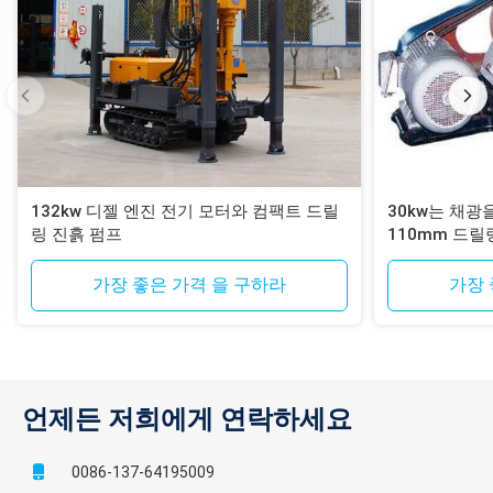
132kw 디젤 엔진 전기 모터와 컴팩트 드릴
30kw는 채광
링 진흙 펌프
110mm 드릴
다
가장 좋은 가격 을 구하라
가장 
언제든 저희에게 연락하세요
0086-137-64195009