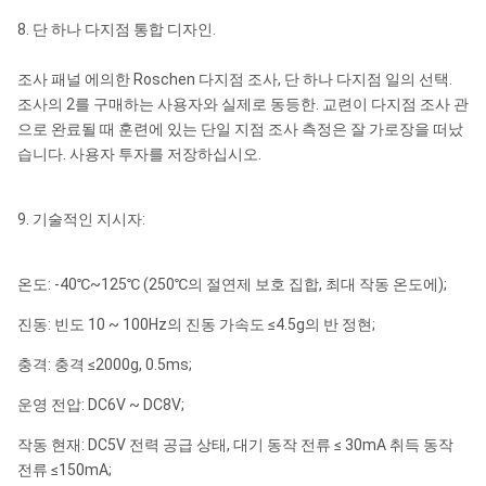
시추공
자석 방위
0~360°
±1°
8. 단 하나 다지점 통합 디자인.
deviation≥6°
높 측 공
시추공
조사 패널 에의한 Roschen 다지점 조사, 단 하나 다지점 일의 선택.
0~360°
±0.5°
구 얼굴
deviation≥6°
조사의 2를 구매하는 사용자와 실제로 동등한. 교련이 다지점 조사 관
으로 완료될 때 훈련에 있는 단일 지점 조사 측정은 잘 가로장을 떠났
자석 공구
시추공
습니다. 사용자 투자를 저장하십시오.
0~360°
±1°
얼굴
deviation≤8°
9. 기술적인 지시자:
온도: -40℃~125℃ (250℃의 절연제 보호 집합, 최대 작동 온도에);
진동: 빈도 10 ~ 100Hz의 진동 가속도 ≤4.5g의 반 정현;
충격: 충격 ≤2000g, 0.5ms;
운영 전압: DC6V ~ DC8V;
작동 현재: DC5V 전력 공급 상태, 대기 동작 전류 ≤ 30mA 취득 동작
전류 ≤150mA;