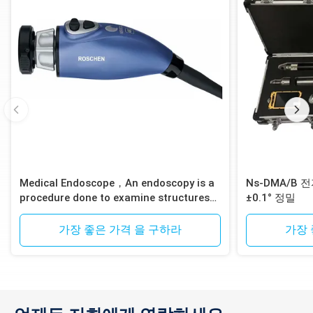
Medical Endoscope，An endoscopy is a
Ns-DMA/B
procedure done to examine structures
±0.1° 정밀
inside your body up close
가장 좋은 가격 을 구하라
가장 