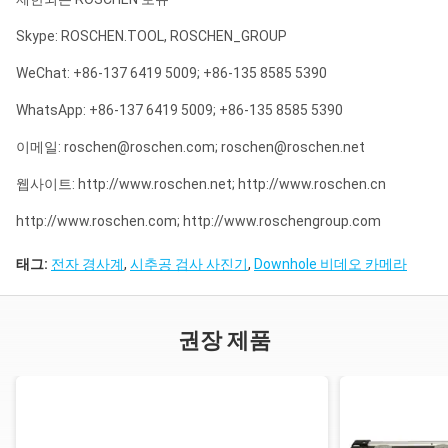
Skype: ROSCHEN.TOOL, ROSCHEN_GROUP
WeChat: +86-137 6419 5009; +86-135 8585 5390
WhatsApp: +86-137 6419 5009; +86-135 8585 5390
이메일: roschen@roschen.com; roschen@roschen.net
웹사이트: http://www.roschen.net; http://www.roschen.cn
http://www.roschen.com; http://www.roschengroup.com
태그:
전자 경사계
,
시추공 검사 사진기
,
Downhole 비데오 카메라
권장 제품